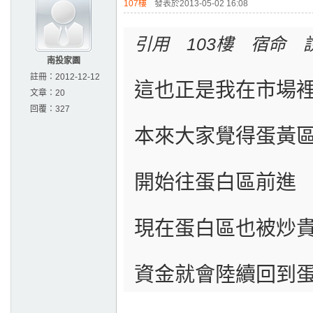
107樓
發表於2013-05-02 16:08
引用 103樓 宿命 
南投家園
註冊：
2012-12-12
這也正是我在市場
文章：
20
回覆：
327
本來大家覺得蛋黃
開始往蛋白區前進
現在蛋白區也被炒
資金就會陸續回到