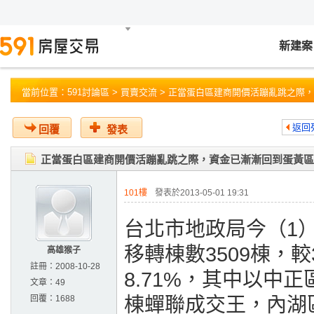
新建案
當前位置：
591討論區
>
買賣交流
> 正當蛋白區建商開價活蹦亂跳之際
返回
回覆
發表
正當蛋白區建商開價活蹦亂跳之際，資金已漸漸回到蛋黃區
101樓
發表於2013-05-01 19:31
台北市地政局今（1
移轉棟數3509棟，較
高雄猴子
註冊：
2008-10-28
8.71%，其中以中
文章：
49
回覆：
1688
棟蟬聯成交王，內湖區