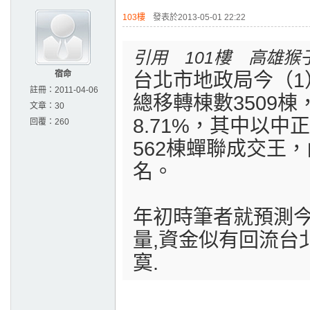
103樓
發表於2013-05-01 22:22
引用 101樓 高雄猴
宿命
台北市地政局今（1
註冊：
2011-04-06
總移轉棟數3509棟
文章：
30
8.71%，其中以
回覆：
260
562棟蟬聯成交王，
名。
年初時筆者就預測今
量,資金似有回流台
寞.