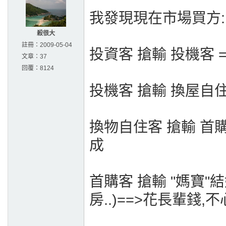
我發現現在市場買方:
殺很大
註冊：
2009-05-04
投資客 搶輸 投機客 
文章：
37
回覆：
8124
投機客 搶輸 換屋自
換物自住客 搶輸 首購
成
首購客 搶輸 "媽寶
房..)==>花長輩錢,