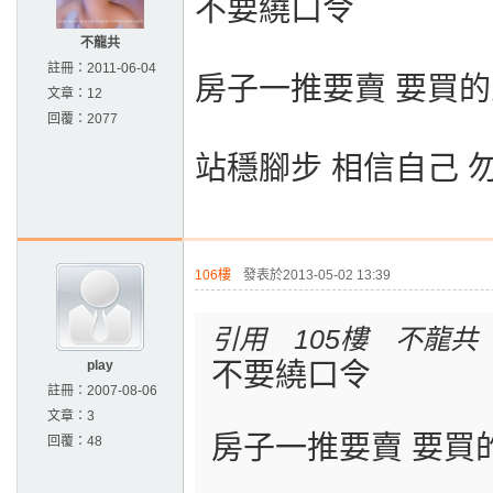
不要繞口令
不龍共
註冊：
2011-06-04
房子一推要賣 要買
文章：
12
回覆：
2077
站穩腳步 相信自己 
106樓
發表於2013-05-02 13:39
引用 105樓 不龍共
play
不要繞口令
註冊：
2007-08-06
文章：
3
房子一推要賣 要買
回覆：
48