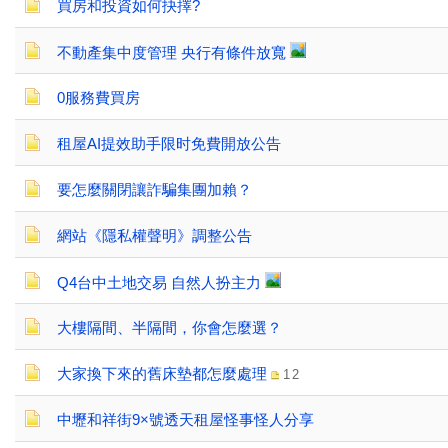
買房和投資如何抉擇?
不動產集中度管理 央行有條件放寬
0服務費買房
租屋AI提效助手限时免費開放公告
要怎麼關閉讓詐騙集團加賴？
網站《隱私權聲明》調整公告
Q4台中土地交易 自然人扮主力
大樓隔間、半隔間，你會怎麼選？
大家換下來的舊床墊都怎麼處理
1
2
中壢和祥街9×號透天租屋怪事怪人分享