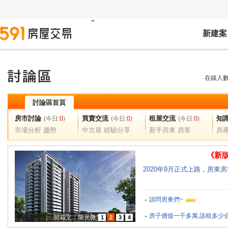
新建案
在線人
討論區首頁
房市討論
買賣交流
租屋交流
知
(今日:
0
)
(今日:
0
)
(今日:
0
)
市場分析 趨勢
中古屋 經驗分享
新手房東 房客
房
《新
2020年9月正式上路，房東
請問房東們~
眷村好好玩～網美最愛「將
房子價值一千多萬.該租多少
開箱文：陽光微笑
1
2
3
4
湘美食