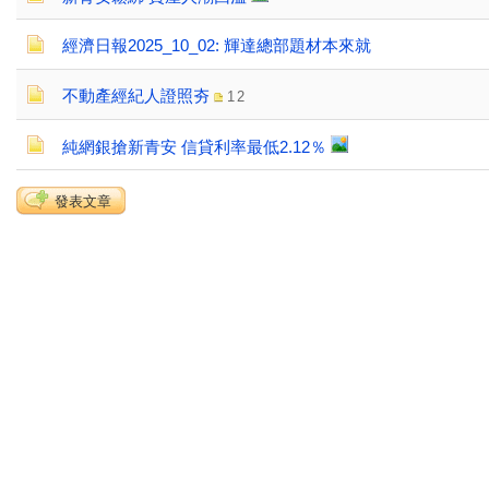
經濟日報2025_10_02: 輝達總部題材本來就
不動產經紀人證照夯
1
2
純網銀搶新青安 信貸利率最低2.12％
發表文章