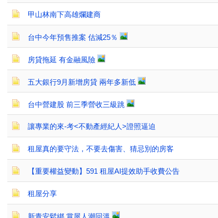
甲山林南下高雄爛建商
台中今年預售推案 估減25％
房貸拖延 有金融風險
五大銀行9月新增房貸 兩年多新低
台中營建股 前三季營收三級跳
讓專業的來-考<不動產經紀人>證照逼迫
租屋真的要守法，不要去傷害、猜忌別的房客
【重要權益變動】591 租屋AI提效助手收費公告
租屋分享
新青安鬆綁 賞屋人潮回溫