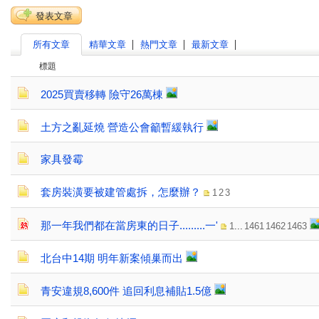
地產投資好去處
發表文章
所有文章
精華文章
熱門文章
最新文章
標題
2025買賣移轉 險守26萬棟
土方之亂延燒 營造公會籲暫緩執行
家具發霉
套房裝潢要被建管處拆，怎麼辦？
1
2
3
那一年我們都在當房東的日子.........一'
1
...
1461
1462
1463
北台中14期 明年新案傾巢而出
青安違規8,600件 追回利息補貼1.5億