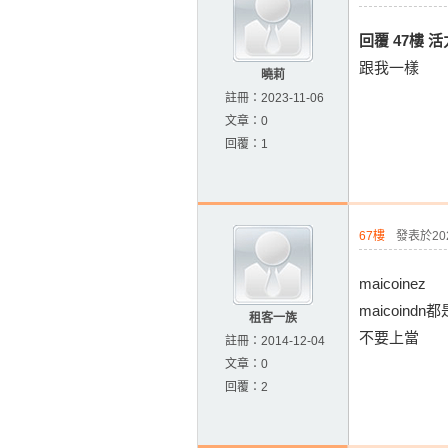
回覆 47樓 
跟我一樣
曉莉
註冊：
2023-11-06
文章：
0
回覆：
1
67樓
發表於2023
maicoinez
maicoindn
租客一族
不要上當
註冊：
2014-12-04
文章：
0
回覆：
2