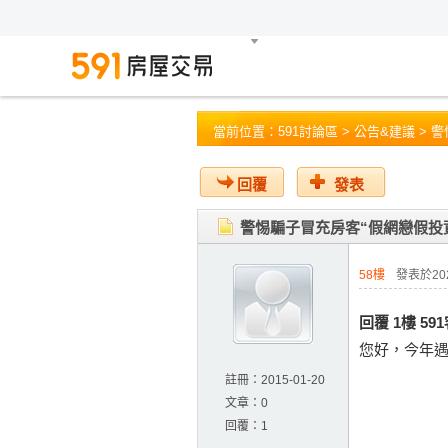
當前位置：
591討論區
>
公告&建議
> 
回覆
發表
警惕騙子冒充房客“假網戀假投
58樓
發表於2023
回覆 1樓 5
您好，今年遇
註冊：
2015-01-20
文章：
0
回覆：
1