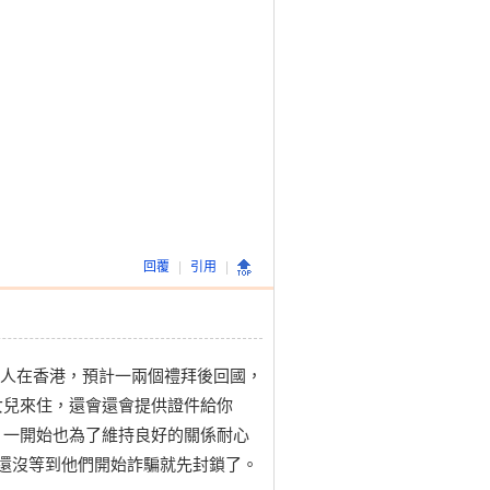
回覆
|
引用
|
己人在香港，預計一兩個禮拜後回國，
女兒來住，還會還會提供證件給你
，一開始也為了維持良好的關係耐心
，還沒等到他們開始詐騙就先封鎖了。