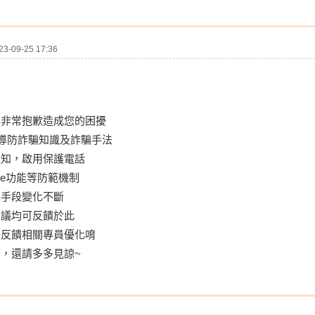
-09-25 17:36
，非常抱歉造成您的困擾
宣導防詐騙知識及詐騙手法
通知，啟用保護電話
ne功能等防範機制
騙手段變化不斷
建議均可反饋於此
將反饋相關專員優化唷
，還請多多見諒~