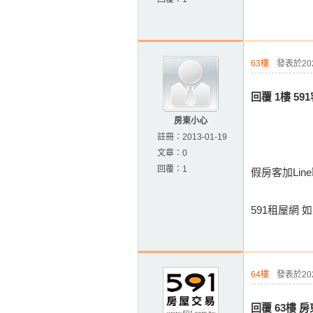
63樓
發表於2023
回覆 1樓 5
房東小心
註冊：
2013-01-19
文章：
0
回覆：
1
假房客加Li
591租屋網
64樓
發表於2023
回覆 63樓 