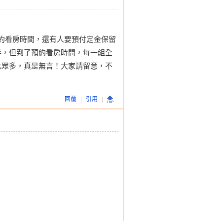
預約看房時間，還有人要預付定金保留
手，但到了預約看房時間，每一組全
此眾多，真是無言！大家請留意，不
回覆
|
引用
|