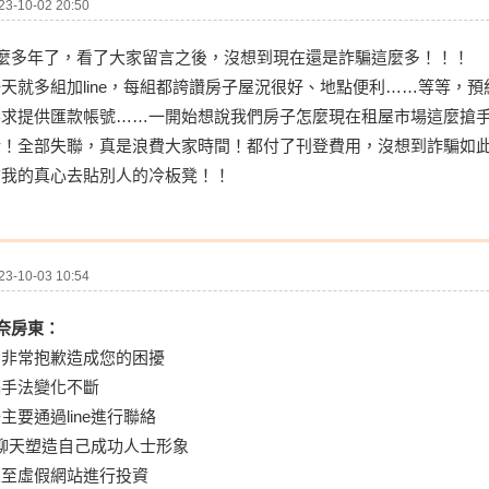
-10-02 20:50
這麼多年了，看了大家留言之後，沒想到現在還是詐騙這麼多！！！
天就多組加line，每組都誇讚房子屋況很好、地點便利……等等，
要求提供匯款帳號……一開始想說我們房子怎麼現在租屋市場這麼搶
錯！全部失聯，真是浪費大家時間！都付了刊登費用，沒想到詐騙如
拿我的真心去貼別人的冷板凳！！
-10-03 10:54
無奈房東：
，非常抱歉造成您的困擾
騙手法變化不斷
主要通過line進行聯絡
通過聊天塑造自己成功人士形象
主至虛假網站進行投資