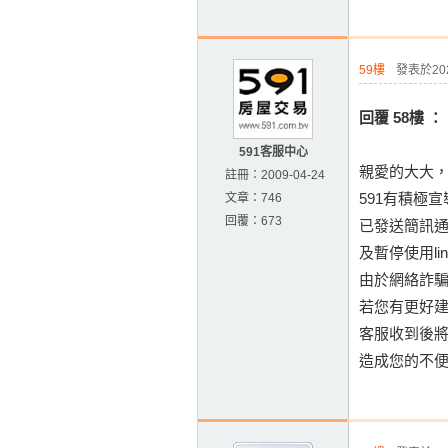
59樓
發表於2023
回覆 58樓 ：
591客服中心
親愛的大大
註冊：
2009-04-24
591有積極
文章：
746
回覆：
673
已發送簡訊
及暫停使用li
由於網絡詐
若您有更好
客服收到後
造成您的不便