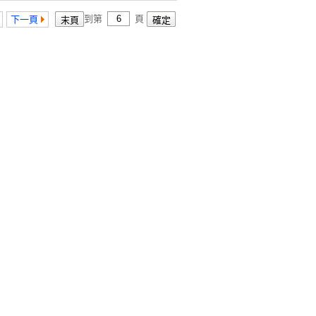
到第
頁
下一頁