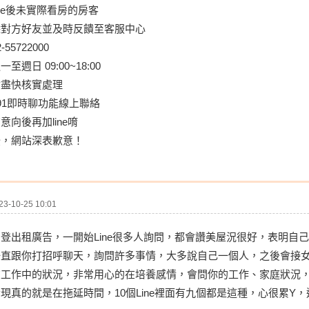
ine後未實際看房的房客
除對方好友並及時反饋至客服中心
55722000
週日 09:00~18:00
會盡快核實處理
91即時聊功能線上聯絡
向後再加line唷
擾，網站深表歉意！
-10-25 10:01
登出租廣告，一開始Line很多人詢問，都會讚美屋況很好，表明自
一直跟你打招呼聊天，詢問許多事情，大多說自己一個人，之後會接
在工作中的狀況，非常用心的在培養感情，會問你的工作、家庭狀況
現真的就是在拖延時間，10個Line裡面有九個都是這種，心很累Y