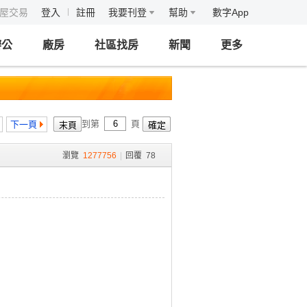
房屋交易
登入
註冊
我要刊登
幫助
數字App
辦公
廠房
社區找房
新聞
更多
到第
頁
下一頁
瀏覽
1277756
|
回覆
78