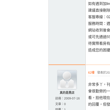
如有遇到加l
建議直接刪
客服專線：02-
服務時間：週一至
網站收到後
或可先通過5
待實際看房有意
造成您的困
62樓
發表於2023
非常多丫，刊
會很勤勞的
真的是黑店
看，拍他現
註冊：
2009-07-16
的回覆，但發
文章：
0
回覆：
1