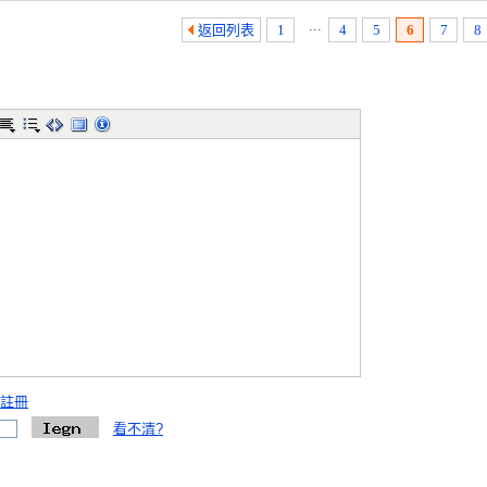
...
返回列表
1
4
5
6
7
8
註冊
看不清?