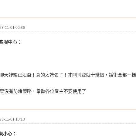
-11-01 00:36
91客服中心：
ne聊天詐騙已氾濫！真的太誇張了！才剛刊登就十幾個，話術全部一
 如果沒有防堵策略，奉勸各位屋主不要使用了
-11-01 10:13
房東小心：