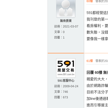
60樓
發表於2023
591都經營
我刊登的第一
無奈房東
看房權利，
註冊：
2021-03-07
數失聯，沒
文章：
0
回覆：
1
要像我一樣
61樓
發表於2023
回覆 60樓 
親愛的大大
591客服中心
由於網路詐
註冊：
2009-04-24
目前不法分子
文章：
746
回覆：
673
加line後
進而引導屋