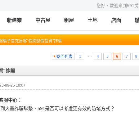
您好，歡迎來到591
新建案
中古屋
租屋
土地
店面
警惕騙子冒充房客“假網戀假投資”詐騙
...
返回列表
1
4
5
6
7
8
資”詐騙
-09-25 10:07
91客服中心：
到大量詐騙聯繫，591是否可以考慮更有效的防堵方式？