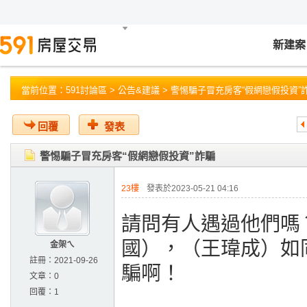
新建案
當前位置：
591討論區
>
公告&建議
> 警惕騙子冒充房客“假網戀假投資”
回覆
發表
警惕騙子冒充房客“假網戀假投資”詐騙
23樓
發表於2023-05-21 04:16
請問有人遇過他們嗎？l
國），（王瑋成）如
金架ㄟ
註冊：
2021-09-26
騙啊！
文章：
0
回覆：
1