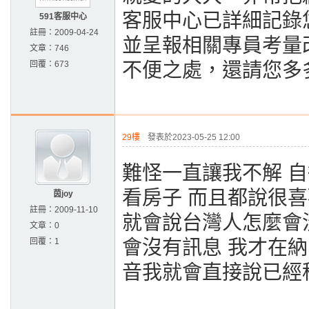
客服中心已詳細記錄
591客服中心
註冊：
2009-04-24
並呈報相關專員考量
文章：
746
回覆：
673
不便之處，還請您多
29樓
發表於2023-05-25 12:00
難怪一直讓我不解 自
看房子 而且都說很喜歡
茵joy
註冊：
2009-11-10
就會說台灣人怎麼會沒
文章：
0
回覆：
1
會沒有訊息 我才在
音我就會直接說已經