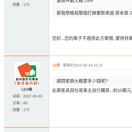
實際坪數大概 29坪
回覆：
175
那我想格局整個打掉重新來過 原本是 2房
您好...您的案子不適用此方案哦..要用特案
28樓
發表於2010-05-24 10:24
請問家俱大概要多少錢呢?
LEO峰
此案家具部份是業主自行購買...約10萬
註冊：
2007-08-30
文章：
89
回覆：
175