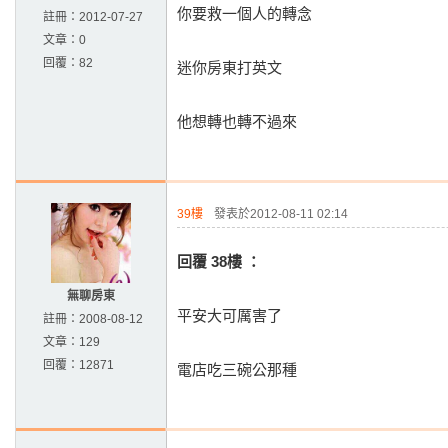
你要救一個人的轉念
註冊：
2012-07-27
文章：
0
回覆：
82
迷你房東打英文
他想轉也轉不過來
39樓
發表於2012-08-11 02:14
回覆 38樓 ：
無聊房東
平安大可厲害了
註冊：
2008-08-12
文章：
129
回覆：
12871
電店吃三碗公那種