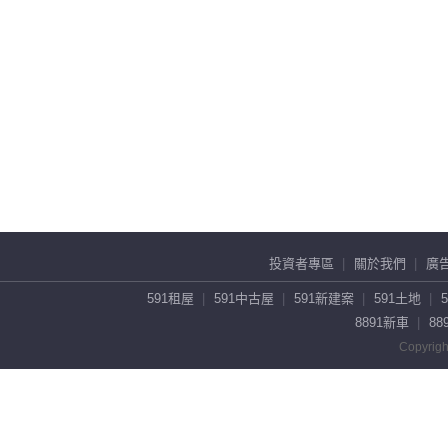
投資者專區
關於我們
廣
591租屋
591中古屋
591新建案
591土地
8891新車
88
Copyrigh