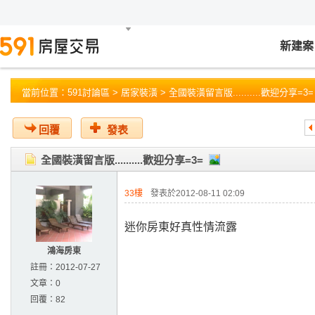
新建案
當前位置：
591討論區
>
居家裝潢
> 全國裝潢留言版..........歡迎分享=3=
回覆
發表
全國裝潢留言版..........歡迎分享=3=
33樓
發表於2012-08-11 02:09
迷你房東好真性情流露
鴻海房東
註冊：
2012-07-27
文章：
0
回覆：
82