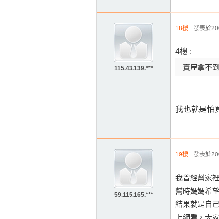
18樓
發表於2009
4樓 :
賣屋拿不
115.43.139.***
我也就是怕買方
19樓
發表於2009
我曾經幫家
幫時媽媽希
59.115.165.***
結果就是自
上網看，大