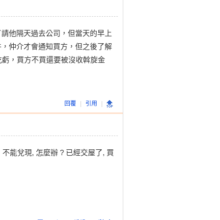
了請他隔天過去公司，但當天的早上
件，仲介才會通知買方，但之後了解
吃虧，買方不買還要被沒收斡旋金
回覆
|
引用
|
能兌現, 怎麼辦 ? 已經交屋了, 買