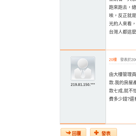
跑來跑去，
唉，反正就
光約人來看
台灣人都這
20樓
發表於2009
由大樓管理員
款.我的房屋
219.81.150.***
款七成,就不
費多少錢?還
回覆
發表