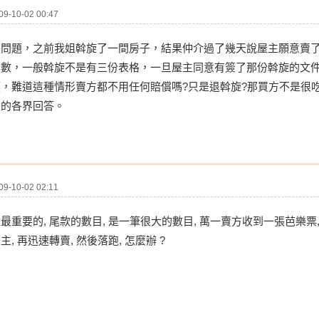
-10-02 00:47
關問題，之前我姐斡旋了一間房子，結果仲介過了幾天說屋主願意賣
變數，一般斡旋不是有三份表格，一旦屋主同意有簽了那份斡旋的文
，難道這種情形賣方都不用任何賠償嗎?只是退斡旋?那買方不是很
驗的各界回答。
-10-02 02:11
重要的, 尾款的數目, 是一筆很大的數目, 萬一賣方收到一張芭樂票, 不
, 再迅速轉賣, 然後落跑, 怎麼辦 ?