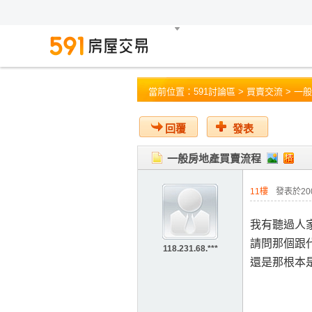
當前位置：
591討論區
>
買賣交流
> 一
回覆
發表
一般房地產買賣流程
11樓
發表於2009
我有聽過人
請問那個跟
118.231.68.***
還是那根本是