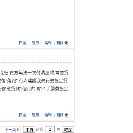
回覆
|
引用
|
編輯
|
刪除
方底細.買方無法一次付清屋款,需要貸
後"落跑".有人建議我先行去設定貸
行願意貸款1個月的嗎?2.手續費設定
回覆
|
引用
|
編輯
|
刪除
到第
頁
下一頁