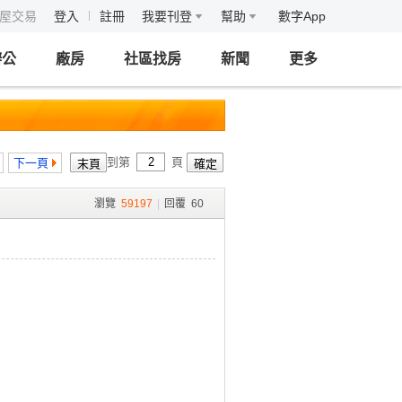
房屋交易
登入
註冊
我要刊登
幫助
數字App
辦公
廠房
社區找房
新聞
更多
到第
頁
下一頁
瀏覽
59197
|
回覆
60