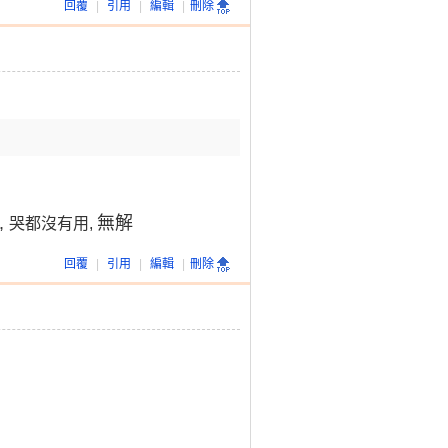
回覆
|
引用
|
編輯
|
刪除
,
無解
哭都沒有用,
回覆
|
引用
|
編輯
|
刪除