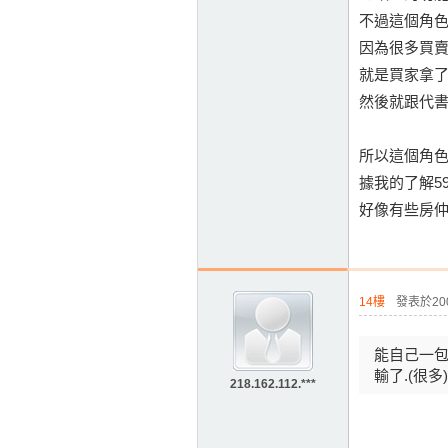
不過這個角
因為很多買
就是買家拿
然後就跟代
所以這個角
據我的了解59
好像有些房
14樓
發表於2009
能自己一包
輸了.(很多
218.162.112.***