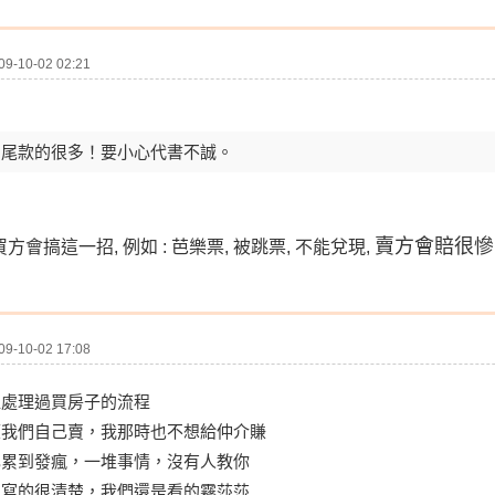
-10-02 02:21
到尾款的很多！要小心代書不誠。
賣方會賠很慘
會搞這一招, 例如 : 芭樂票, 被跳票, 不能兌現,
-10-02 17:08
裡處理過買房子的流程
望我們自己賣，我那時也不想給仲介賺
己累到發瘋，一堆事情，沒有人教你
家寫的很清楚，我們還是看的霧莎莎