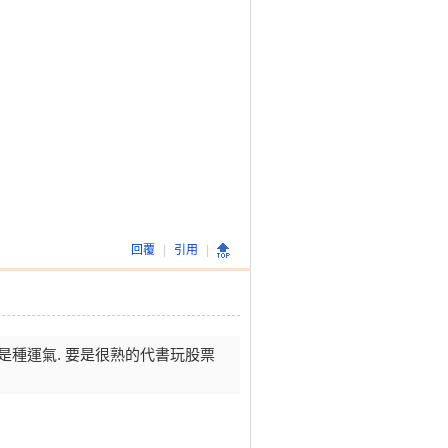
回覆
|
引用
|
過是種運氣. 要是很熟的代書玩股票