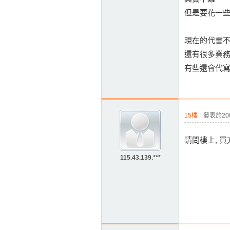
但是要花一些
現在的代書
還有很多業
有些還會代寫狀
15樓
發表於2009
請問樓上, 買
115.43.139.***