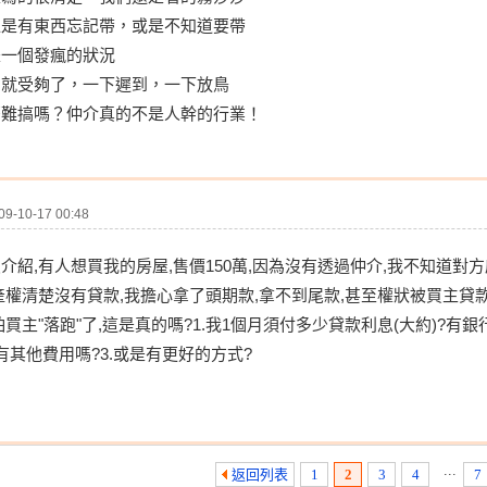
總是有東西忘記帶，或是不知道要帶
是一個發瘋的狀況
，就受夠了，一下遲到，一下放鳥
麼難搞嗎？仲介真的不是人幹的行業！
-10-17 00:48
介紹,有人想買我的房屋,售價150萬,因為沒有透過仲介,我不知道對
產權清楚沒有貸款,我擔心拿了頭期款,拿不到尾款,甚至權狀被買主貸款
怕買主"落跑"了,這是真的嗎?1.我1個月須付多少貸款利息(大約)?有銀
有其他費用嗎?3.或是有更好的方式?
...
返回列表
1
2
3
4
7