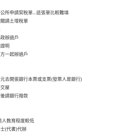
公所申請契稅單...這張單比較難填
機關請土增稅單
錢
地政辦過戶
鑑證明
雙方一起辦過戶
元去開張銀行本票或支票(發票人是銀行)
手交屋
戶後請銀行撥款
屋
.以前人教育程度較低
士(代書)代辦