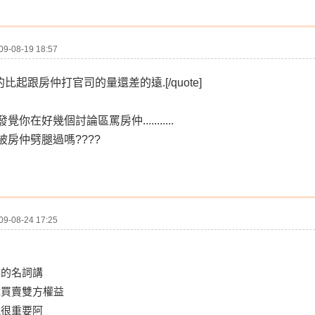
-08-19 18:57
騙的比起跟房仲打官司的量還差的遠.[/quote]
覺你在好幾個討論區罵房仲...........
...你被房仲劈腿過嗎????
-08-24 17:25
單的名詞講
障買賣雙方權益
能很重要阿