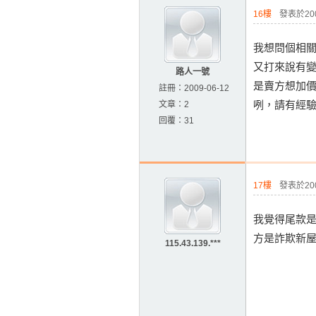
16樓
發表於2009
我想問個相
又打來說有
路人一號
是賣方想加價
註冊：
2009-06-12
咧，請有經
文章：
2
回覆：
31
17樓
發表於2009
我覺得尾款是最
方是詐欺新屋主
115.43.139.***