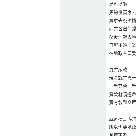
是可以啦
簽約後買家去
賣家去稅捐
兩方各自付
然後一起去
自辦不須印
在地政人員
買方尾款
現金就花幾十
一手交票一
貸款就請過
賣方款到交
就這樣....
所以需要地政
其實不難