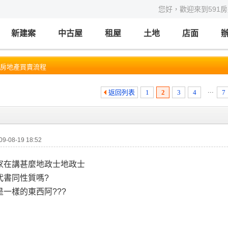
您好，歡迎來到591
新建案
中古屋
租屋
土地
店面
般房地產買賣流程
...
返回列表
1
2
3
4
7
-08-19 18:52
家在講甚麼地政士地政士
代書同性質嗎?
一樣的東西阿???