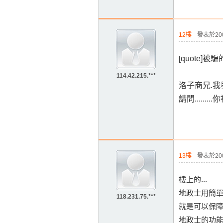
12樓
發表於2009
[
quote]被
114.42.215.***
洛子商兄.我發
請問......
13樓
發表於2009
樓上的...
地政士用簡
118.231.75.***
就是可以保
地政士的功