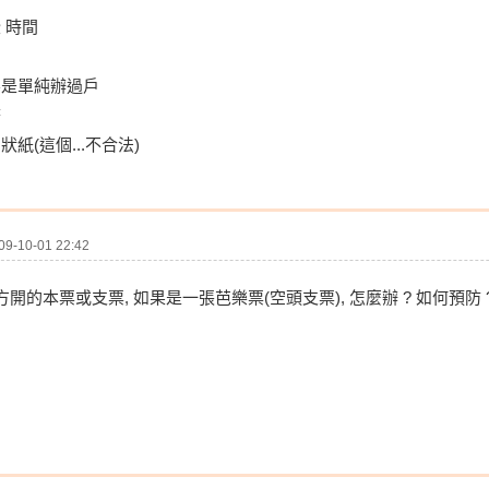
 時間
不是單純辦過戶
務
紙(這個...不合法)
-10-01 22:42
方開的本票或支票, 如果是一張芭樂票(空頭支票), 怎麼辦 ? 如何預防 