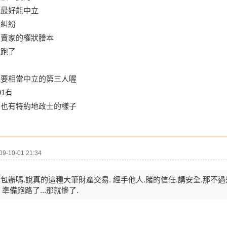
色最好能中立
賣糾紛
了賣家的權狀謄本
書跑了
色要相當中立的第三人喔
1有
仲也有特約地政士的樣子
-10-01 21:34
包辦嗎.說真的這種大筆財產交易. 經手他人.賭的信任.講安全.那不
) 準備跑路了...那就慘了.