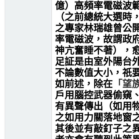
億）高頻率電磁波
（之前總統大選時
之專家林瑞雄曾公
率電磁波，故謂政
神亢奮睡不著），
足証是由室外陽台
不論數值大小，祇
如前述，除在
「望
戶用腦控武器偷窺
有異聲傳出（如用
之如用力關落地窗
其後並有敲釘子之