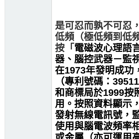
是可忍而孰不可忍
低頻（極低頻到低
按「
電磁波心理語
器、腦控武器－監
在
1973
年發明成功
（專利號碼：
39511
和商標局於
1999
按
用。按照資料顯示
發射無線電訊號
，
使用
與腦電波頻率
或金屬（亦可運用