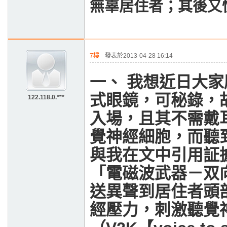
無辜居住者；其後又
7樓
發表於2013-04-28 16:14
一、
我想近日大家
式眼鏡，可秘錄，
122.118.0.***
入場，且其不需戴
覺神經細胞，而聽
與我在文中引用証
「電磁波武器－双
送異聲到居住者頭
經壓力
，
刺激聽覺