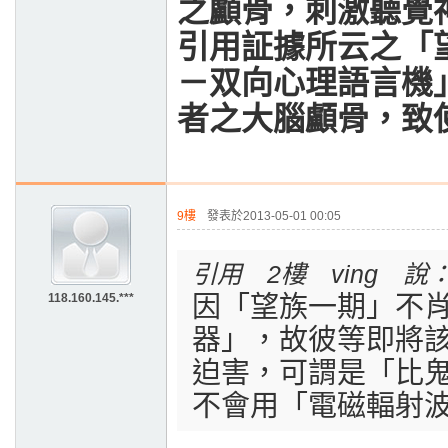
之顱骨，刺激聽覺
引用証據所云之「
－双向心理語言機
者之大腦顱骨，致
9樓
發表於2013-05-01 00:05
引用 2樓 ving 說
118.160.145.***
因「望族一期」不
器」，故彼等即將
迫害，可謂是「比
不會用「電磁輻射