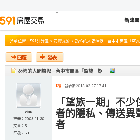
新建案
當前位置：
591討論區
>
買賣交流
> 恐怖的人間煉獄－台中巿南區「望
回覆
發表
恐怖的人間煉獄－台中巿南區「望族一期」
1樓
發表於2013-02-27 17:41
「望族一期」不少
者的隱私、傳送異
ving
註冊：
2008-11-30
文章：
5
回覆：
50