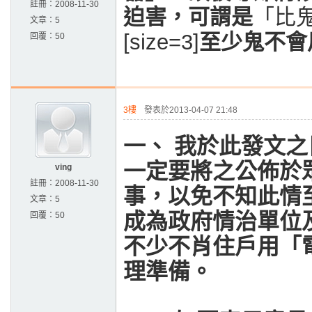
註冊：
2008-11-30
迫害，可謂是
「比
文章：
5
[size=3]
至少鬼不會
回覆：
50
3樓
發表於2013-04-07 21:48
一、
我於此發文之
一定要將之公佈於
ving
註冊：
2008-11-30
事，以免不知此情
文章：
5
成為政府情治單位
回覆：
50
不少不肖住戶用「
理準備。