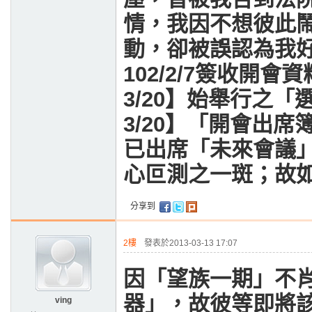
情，我因不想彼此
動，卻被誤認為我
102/2/7
簽收開會資
3/20
】始舉行之「
3/20
】「開會出席
已出席「未來會議
心叵測之一斑；故如
分享到
2樓
發表於2013-03-13 17:07
因「望族一期」不
器」，故彼等即將
ving