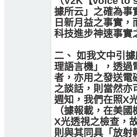
（
V2K
【
voice to 
據所云」之確為事
日新月益之事實，
科技進步神速事實
二、
如我文中引據
理語言機」，透過
者，亦用之發送電
之談話，則當然亦
週知，我們在照
X
（據報載，在美國
X
光透視之檢查，
則與其同具「放射