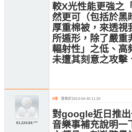
較
X
光性能更強之
然更可（包括於黑
厚重棉被，來透視
所遁形，除了嚴重
輻射性」之低、高
未遭其刻意之攻擊
8樓
發表於2013-04-30 11:20
對
google
近日推出
音樂事補充說明一
61.224.84.***