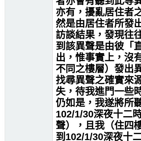
者亦會有聽到此等
亦有，擾亂居住者
然是由居住者所發
訪談結果，發現往
到該異聲是由彼「
出，惟事實上，沒
不同之樓層）發出
找尋異聲之確實來
失，待我進門一些
仍如是，我遂將所
102/1/30
深夜十二
聲），且我（住四
到
102/1/30
深夜十