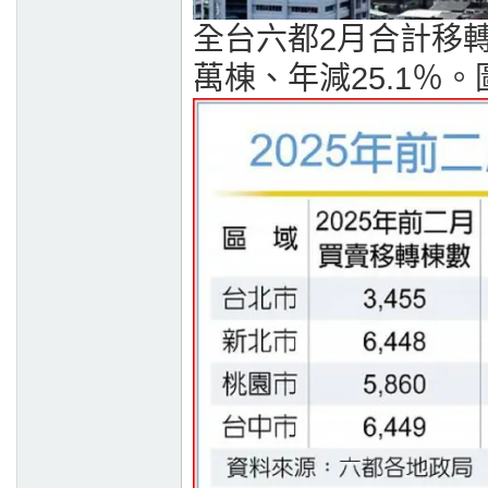
全台六都2月合計移轉1
萬棟、年減25.1％