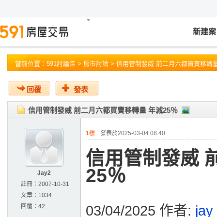
新建案
當前位置：
591討論區
>
房市討論
> 信用管制發威 前二月六都買賣移轉量
回覆
發表
信用管制發威 前二月六都買賣移轉量 年減25％
1樓
發表於2025-03-04 08:40
信用管制發威 
25％
Jay2
註冊：
2007-10-31
文章：
1034
回覆：
42
03/04/2025 作者:
jay