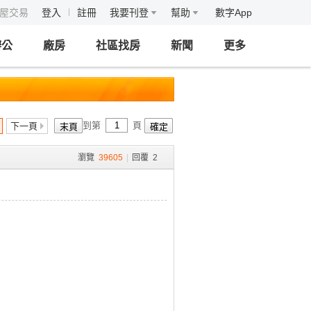
房屋交易
登入
註冊
我要刊登
幫助
數字App
辦公
廠房
社區找房
新聞
更多
到第
頁
下一頁
瀏覽
39605
|
回覆
2