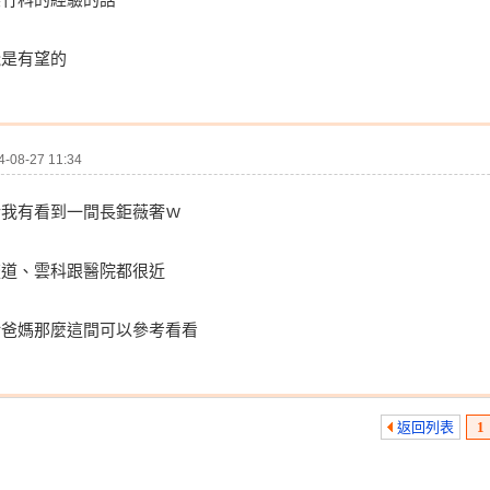
飛是有望的
08-27 11:34
話我有看到一間長鉅薇奢ｗ
流道、雲科跟醫院都很近
給爸媽那麼這間可以參考看看
返回列表
1