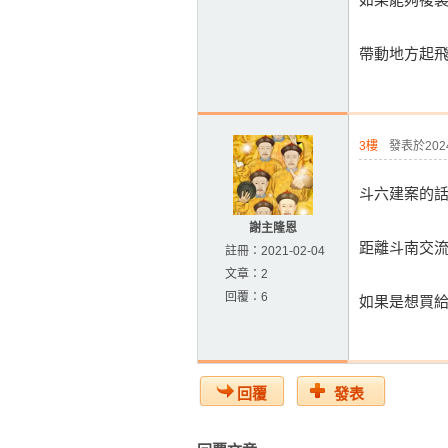
帶動地方起
3樓
發表於2024-
斗六建案的
謝主隆恩
距離斗南交
註冊：
2021-02-04
文章：
2
回覆：
6
如果是想買
回覆
發表