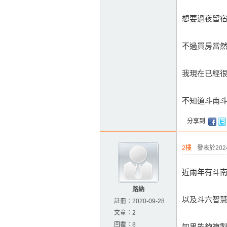
想要過夜留
不過買房當
我現在已經
不知道斗南
分享到
2樓
發表於2024-
近兩年有斗
路納
以及斗六智
註冊：
2020-09-28
文章：
2
回覆：
8
如果能夠複