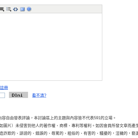
註冊
看不清?
內容自由發表評論，本討論區上的主題與內容皆不代表591的立場。
如圖片）未侵害到他人的著作權、商標、專利等權利。如因會員所發文章而產
造詐欺的、誹謗的、錯誤的、辱駡的、粗俗的、有害的、騷擾的，淫穢的，褻