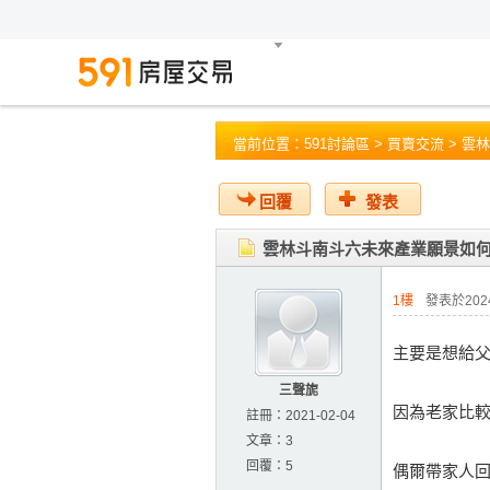
當前位置：
591討論區
>
買賣交流
> 雲
回覆
發表
雲林斗南斗六未來產業願景如
1樓
發表於2024-
主要是想給
三聲旎
因為老家比
註冊：
2021-02-04
文章：
3
回覆：
5
偶爾帶家人