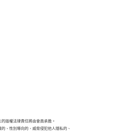
生的版權法律責任將由會員承擔。
瀆的、性別導向的、威脅侵犯他人隱私的、