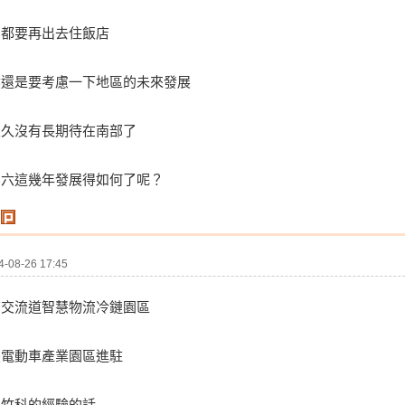
宿都要再出去住飯店
然還是要考慮一下地區的未來發展
很久沒有長期待在南部了
斗六這幾年發展得如何了呢？
08-26 17:45
南交流道智慧物流冷鏈園區
慧電動車產業園區進駐
製竹科的經驗的話