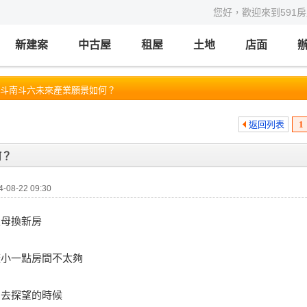
您好，歡迎來到591
新建案
中古屋
租屋
土地
店面
林斗南斗六未來產業願景如何？
返回列表
1
何？
08-22 09:30
父母換新房
較小一點房間不太夠
回去探望的時候