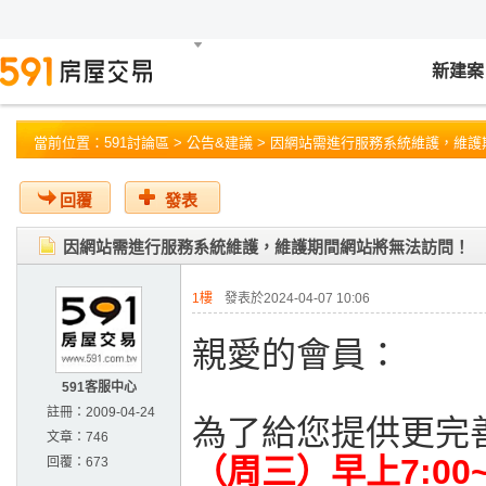
新建案
當前位置：
591討論區
>
公告&建議
> 因網站需進行服務系統維護，維護
回覆
發表
因網站需進行服務系統維護，維護期間網站將無法訪問！
1樓
發表於2024-04-07 10:06
親愛的會員：
591客服中心
註冊：
2009-04-24
為了給您提供更完
文章：
746
（周三）早上7:00~
回覆：
673