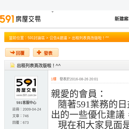
新建案
當前位置：
591討論區
>
公告&建議
> 出租列表頁改版啦！^^
回覆
發表
出租列表頁改版啦！^^
1樓
發表於2016-08-26 20:01
親愛的會員：
隨著591業務的
591客服中心
註冊：
2009-04-24
出的一些優化建議
文章：
746
現在和大家見面
回覆：
673