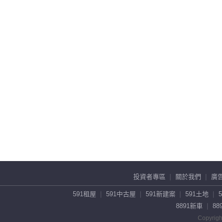
投資者專區
關於我們
廣
591租屋
591中古屋
591新建案
591土地
8891新車
88
Copyrigh