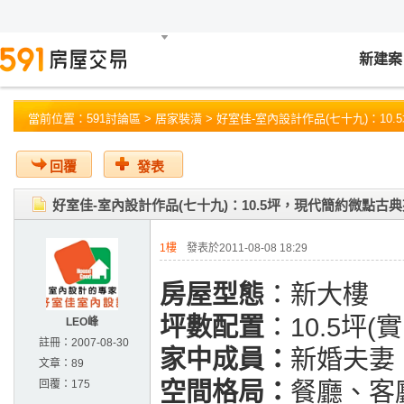
新建案
當前位置：
591討論區
>
居家裝潢
> 好室佳-室內設計作品(七十九)：1
回覆
發表
好室佳-室內設計作品(七十九)：10.5坪，現代簡約微點古
1樓
發表於2011-08-08 18:29
房屋型態
：新大樓
坪數配置
：10.5坪(
LEO峰
註冊：
2007-08-30
家中成員：
新婚夫妻
文章：
89
回覆：
175
空間格局：
餐廳、客