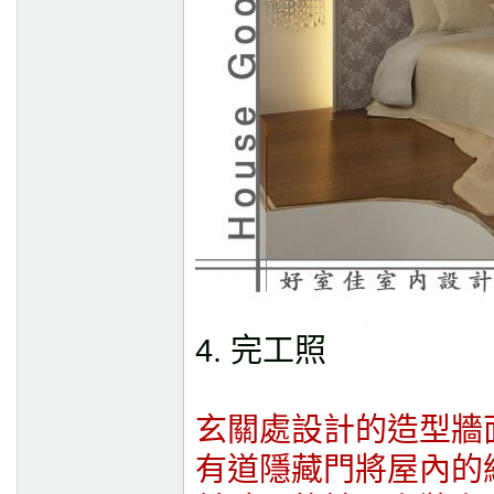
4. 完工照
玄關處設計的造型牆
有道隱藏門將屋內的