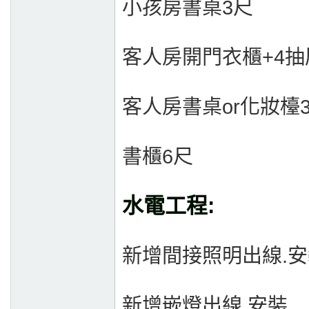
小孩房書桌3尺
客人房開門衣櫃+4抽
客人房書桌or化妝檯
書櫃6尺
水電工程:
新增間接照明出線.安
新增嵌燈出線.安裝