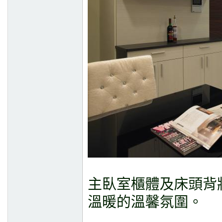
主臥室櫃體及床頭背
溫暖的溫馨氛圍。