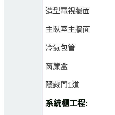
造型電視牆面
主臥室主牆面
冷氣包管
窗簾盒
隱藏門1道
系統櫃工程: