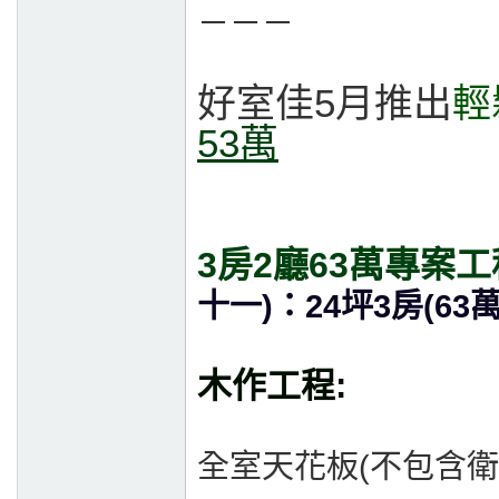
－－－
好室佳5月推出
輕
53萬
3房2廳63萬專案
十一)：24坪3房(63
木作工程:
全室天花板(不包含衛