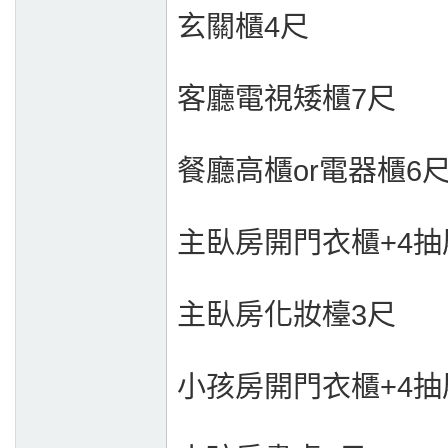
玄關櫃4尺
客廳電視矮櫃7尺
餐廳高櫃or電器櫃6
主臥房開門衣櫃+4抽
主臥房化妝檯3尺
小孩房開門衣櫃+4抽