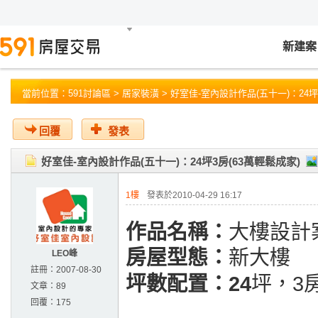
新建案
當前位置：
591討論區
>
居家裝潢
> 好室佳-室內設計作品(五十一)：24坪
回覆
發表
好室佳-室內設計作品(五十一)：24坪3房(63萬輕鬆成家)
1樓
發表於2010-04-29 16:17
作品名稱：
大樓設計
房屋型態：
新大樓
LEO峰
註冊：
2007-08-30
坪數配置：24
坪，3
文章：
89
回覆：
175