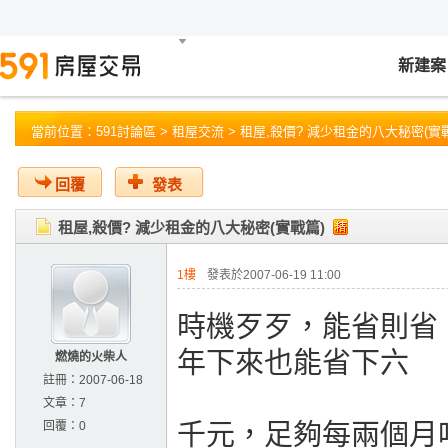
新建案
當前位置：
591討論區
>
租屋交流
> 租屋,殺價? 減少租金的八大秘密(實
回覆
發表
租屋,殺價? 減少租金的八大秘密(實戰篇)
1樓
發表於2007-06-19 11:00
時機歹歹，能省則省
年下來也能省下六
燃燒的火柴人
註冊：
2007-06-18
文章：
7
回覆：
0
千元，足夠每兩個月