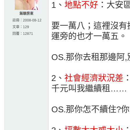
1、
地點不好
：大安
無聊房東
註冊：
2008-08-12
要一萬八；這裡沒有
文章：
129
回覆：
12871
運旁的也才一萬五。
OS.那你去租那邊阿
2、
社會經濟狀況差
千元叫我繼續租……
OS.那你怎不續住?