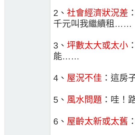
2、
社會經濟狀況差
千元叫我繼續租……
3、
坪數太大或太小
能……
4、
屋況不佳
：這房
5、
風水問題
：哇！
6、
屋齡太新或太舊