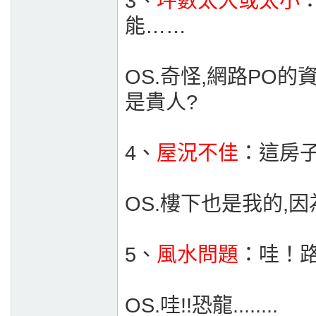
3、
坪數太大或太小
能……
OS.奇怪,網路PO
是貴人?
4、
屋況不佳
：這房
OS.樓下也是我的,因
5、
風水問題
：哇！
OS.哇!!恐龍........